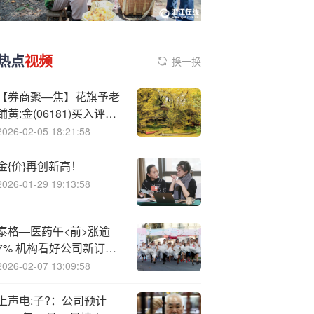
热点
视频
换一换
【券商聚—焦】花旗予老
铺黄:金(06181)买入评级
指配股在市场预期之内
2026-02-05 18:21:58
金{价}再创新高！
2026-01-29 19:13:58
泰格—医药午<前>涨逾
7% 机构看好公司新订单
持续按季改善
2026-02-07 13:09:58
上声电:子?：公司预计