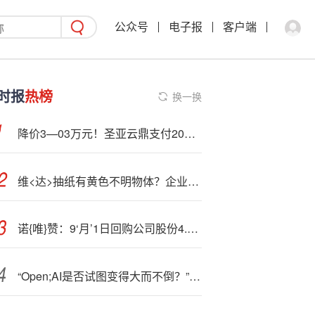
公众号
电子报
客户端
时报
热榜
换一换
降价3—03万元！圣亚云鼎支付20%股权再登拍卖台，牌照续展仍在中止状态
维<达>抽纸有黄色不明物体？企业：需消费者提供涉事产品核实
诺{唯}赞：9‘月’1日回购公司股份4.00万股
“Open;AI是否试图变得大而不倒？”奥特曼发长文回应质疑