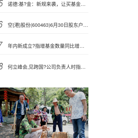
诺德:基?金：新规来袭，让买基金不再“雾里看花”！
空{港}股份(600463)6月30日股东户数2.23万户，较上期增加55.55%
年内新成立?指增基金数量同比增长超400%
何立峰会,见跨国?公司负责人时指出 中国将持续扩大高水平对外开放 欢迎跨国公司深化对华合作